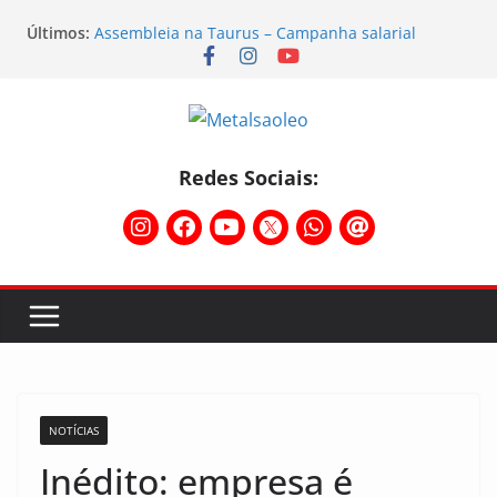
Últimos:
Assembleia na Taurus – Campanha salarial
2026/2027
Assembleia na Taurus fortalece campanha
salarial e mostra a força da categoria que exige
reajuste
Nota de repúdio
Formação sindical fortalece atuação dos
Redes Sociais:
metalúrgicos gaúchos em encontro da Federação
Temporal destelha Ginásio Bigornão
NOTÍCIAS
Inédito: empresa é