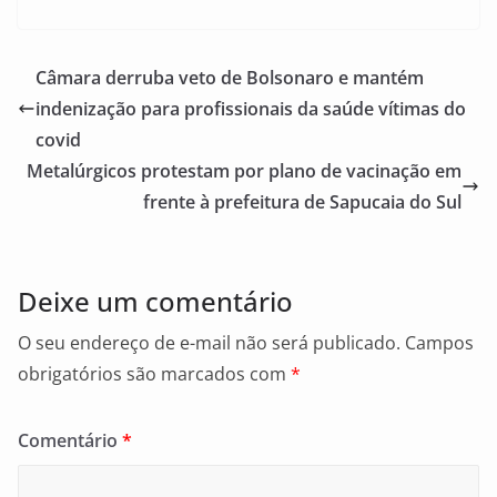
a
m
h
c
ai
ar
e
l
e
Câmara derruba veto de Bolsonaro e mantém
b
indenização para profissionais da saúde vítimas do
o
covid
o
Metalúrgicos protestam por plano de vacinação em
frente à prefeitura de Sapucaia do Sul
k
Deixe um comentário
O seu endereço de e-mail não será publicado.
Campos
obrigatórios são marcados com
*
Comentário
*