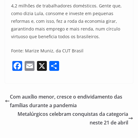
4,2 milhões de trabalhadores domésticos. Gente que,
como dizia Lula, consome e investe em pequenas
reformas e, com isso, fez a roda da economia girar,
garantindo mais emprego e mais renda, num círculo
virtuoso que beneficia todos os brasileiros.
Fonte: Marize Muniz, da CUT Brasil
F
E
X
S
a
m
h
c
ai
ar
e
l
e
Com auxílio menor, cresce o endividamento das
b
famílias durante a pandemia
o
Metalúrgicos celebram conquistas da categoria
o
neste 21 de abril
k