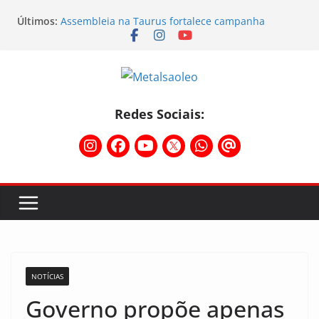
Últimos:
Assembleia na Taurus fortalece campanha
salarial e mostra a força da categoria que exige
reajuste
Nota de repúdio
Conselho Diretivo da CNM/CUT debate indústria e
mobilização dos metalúrgicos
Temporal destelha Ginásio Bigornão
Redes Sociais:
Assembleia na Taurus – Campanha salarial
2026/2027
NOTÍCIAS
Governo propõe apenas