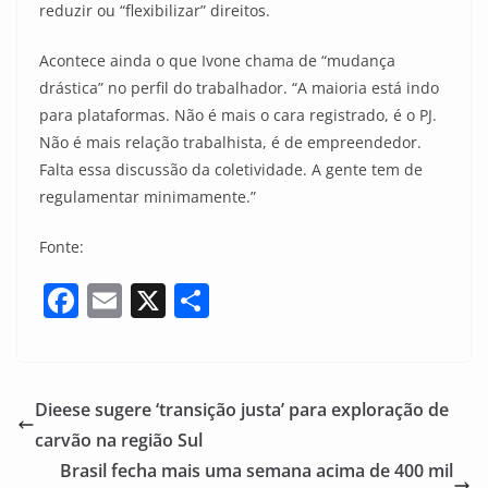
reduzir ou “flexibilizar” direitos.
Acontece ainda o que Ivone chama de “mudança
drástica” no perfil do trabalhador. “A maioria está indo
para plataformas. Não é mais o cara registrado, é o PJ.
Não é mais relação trabalhista, é de empreendedor.
Falta essa discussão da coletividade. A gente tem de
regulamentar minimamente.”
Fonte:
F
E
X
S
a
m
h
c
ai
ar
e
l
e
Dieese sugere ‘transição justa’ para exploração de
b
carvão na região Sul
o
Brasil fecha mais uma semana acima de 400 mil