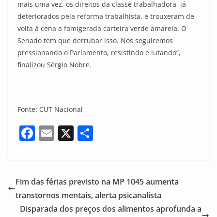
mais uma vez, os direitos da classe trabalhadora, já
deteriorados pela reforma trabalhista, e trouxeram de
volta à cena a famigerada carteira verde amarela. O
Senado tem que derrubar isso. Nós seguiremos
pressionando o Parlamento, resistindo e lutando”,
finalizou Sérgio Nobre.
Fonte: CUT Nacional
F
E
X
S
a
m
h
c
ai
ar
e
l
e
Fim das férias previsto na MP 1045 aumenta
b
transtornos mentais, alerta psicanalista
o
Disparada dos preços dos alimentos aprofunda a