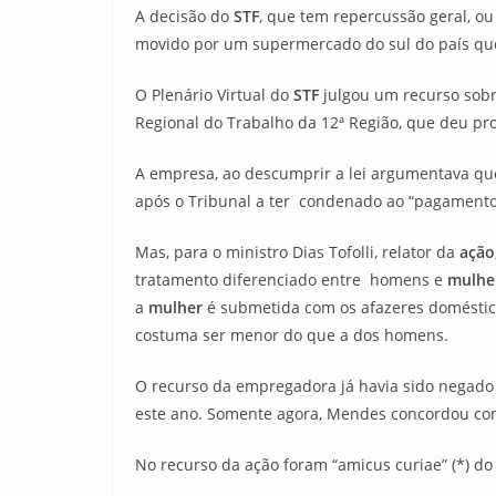
A decisão do
STF
, que tem repercussão geral, ou
movido por um supermercado do sul do país qu
O Plenário Virtual do
STF
julgou um recurso sobr
Regional do Trabalho da 12ª Região, que deu pr
A empresa, ao descumprir a lei argumentava que
após o Tribunal a ter condenado ao “pagamento 
Mas, para o ministro Dias Tofolli, relator da
ação
tratamento diferenciado entre homens e
mulhe
a
mulher
é submetida com os afazeres doméstic
costuma ser menor do que a dos homens.
O recurso da empregadora já havia sido negado 
este ano. Somente agora, Mendes concordou com 
No recurso da ação foram “amicus curiae” (*) do