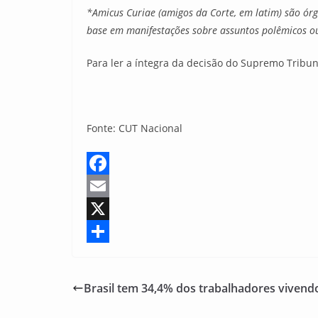
*Amicus Curiae (amigos da Corte, em latim) são órg
base em manifestações sobre assuntos polêmicos ou
Para ler a íntegra da decisão do Supremo Tribun
Fonte: CUT Nacional
F
a
E
c
m
X
e
a
S
b
i
h
Brasil tem 34,4% dos trabalhadores vivend
o
l
a