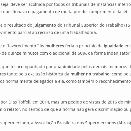
 seja, deve ser acolhida por todos os tribunais de instâncias infer
e questionava o pagamento de multa por descumprimento da lei.
e o resultado do
julgamento
do Tribunal Superior do Trabalho (TS
ovimento parcial ao recurso de uma trabalhadora.
 o “favorecimento “ às
mulheres
feria o princípio de
igualdade
ent
de quinze minutos com o adicional de 50%, de forma indenizatória
, que foi acompanhado por unanimidade pelos demais membros da 
res
tanto pela exclusão histórica da
mulher no trabalho
, como pel
os normalmente delegados a ela, como também o reconhecimento d
por Dias Toffoli, em 2014, mas um pedido de vistas de 2016 do mi
o relator, no sentido de que a norma não gera discriminação ou 
 supermercado, a Associação Brasileira dos Supermercados (Abras)