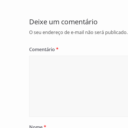
o
r
k
e
Deixe um comentário
O seu endereço de e-mail não será publicado.
Comentário
*
Nome
*