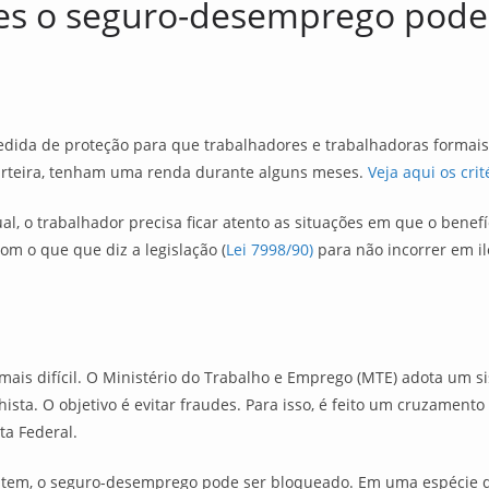
es o seguro-desemprego pode 
ida de proteção para que trabalhadores e trabalhadoras formais, 
arteira, tenham uma renda durante alguns meses.
Veja aqui os cr
, o trabalhador precisa ficar atento as situações em que o benef
com o que que diz a legislação (
Lei 7998/90)
para não incorrer em i
ais difícil. O Ministério do Trabalho e Emprego (MTE) adota um 
hista. O objetivo é evitar fraudes. Para isso, é feito um cruzame
ta Federal.
em, o seguro-desemprego pode ser bloqueado. Em uma espécie de “m