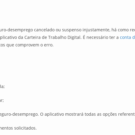
uro-desemprego cancelado ou suspenso injustamente, há como reco
plicativo da Carteira de Trabalho Digital. É necessário ter a
conta d
ntos que comprovem o erro.
la;
r;
uro-desemprego. O aplicativo mostrará todas as opções referentes
entos solicitados.