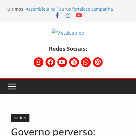
Últimos:
Assembleia na Taurus fortalece campanha
salarial e mostra a força da categoria que exige
reajuste
Nota de repúdio
Conselho Diretivo da CNM/CUT debate indústria e
mobilização dos metalúrgicos
Temporal destelha Ginásio Bigornão
Redes Sociais:
Assembleia na Taurus – Campanha salarial
2026/2027
NOTÍCIAS
Governo perverso: