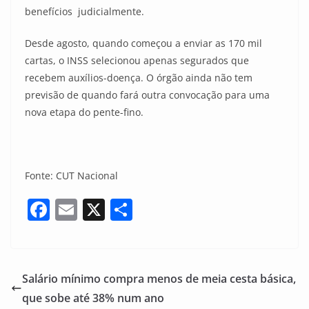
benefícios judicialmente.
Desde agosto, quando começou a enviar as 170 mil
cartas, o INSS selecionou apenas segurados que
recebem auxílios-doença. O órgão ainda não tem
previsão de quando fará outra convocação para uma
nova etapa do pente-fino.
Fonte: CUT Nacional
F
E
X
S
a
m
h
c
ai
ar
e
l
e
Salário mínimo compra menos de meia cesta básica,
b
que sobe até 38% num ano