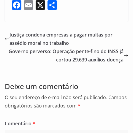
F
E
X
S
a
m
h
c
ai
ar
e
l
e
Justiça condena empresas a pagar multas por
b
assédio moral no trabalho
o
Governo perverso: Operação pente-fino do INSS já
o
cortou 29.639 auxílios-doença
k
Deixe um comentário
O seu endereço de e-mail não será publicado.
Campos
obrigatórios são marcados com
*
Comentário
*