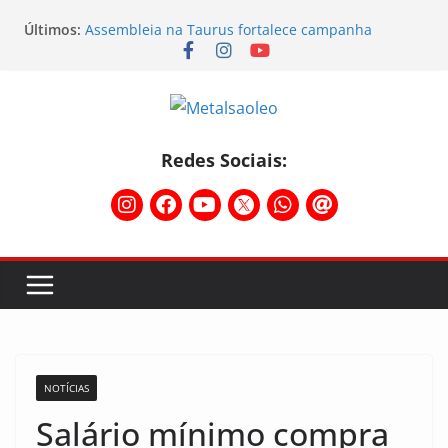
Últimos:
Assembleia na Taurus fortalece campanha
salarial e mostra a força da categoria que exige
reajuste
Nota de repúdio
Conselho Diretivo da CNM/CUT debate indústria e
mobilização dos metalúrgicos
Temporal destelha Ginásio Bigornão
Redes Sociais:
Assembleia na Taurus – Campanha salarial
2026/2027
NOTÍCIAS
Salário mínimo compra