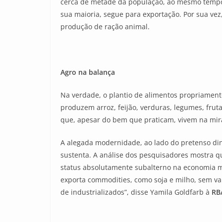
cerca de metade da população, ao mesmo tempo 
sua maioria, segue para exportação. Por sua ve
produção de ração animal.
Agro na balança
Na verdade, o plantio de alimentos propriament
produzem arroz, feijão, verduras, legumes, fru
que, apesar do bem que praticam, vivem na mira 
A alegada modernidade, ao lado do pretenso di
sustenta. A análise dos pesquisadores mostra q
status absolutamente subalterno na economia mu
exporta commodities, como soja e milho, sem v
de industrializados”, disse Yamila Goldfarb à
RB