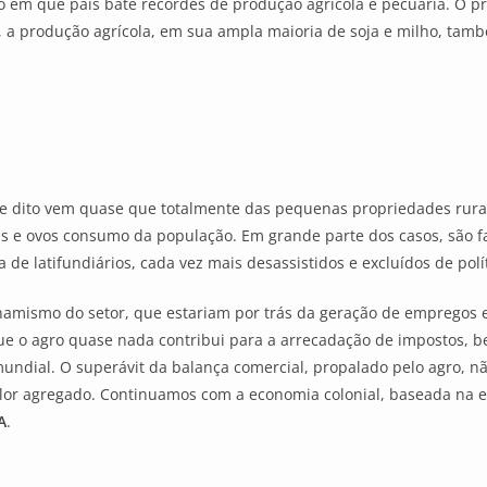
em que país bate recordes de produção agrícola e pecuária. O p
z, a produção agrícola, em sua ampla maioria de soja e milho, tam
e dito vem quase que totalmente das pequenas propriedades rurai
tas e ovos consumo da população. Em grande parte dos casos, são 
de latifundiários, cada vez mais desassistidos e excluídos de pol
namismo do setor, que estariam por trás da geração de empregos 
ue o agro quase nada contribui para a arrecadação de impostos, b
ndial. O superávit da balança comercial, propalado pelo agro, nã
alor agregado. Continuamos com a economia colonial, baseada na 
A
.