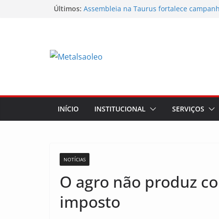
Últimos:
Assembleia na Taurus fortalece campanha
mostra a força da categoria que exige re
Nota de repúdio
Conselho Diretivo da CNM/CUT debate in
mobilização dos metalúrgicos
Temporal destelha Ginásio Bigornão
Assembleia na Taurus – Campanha salari
INÍCIO
INSTITUCIONAL
SERVIÇOS
NOTÍCIAS
O agro não produz c
imposto