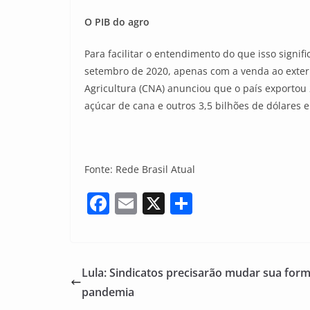
O PIB do agro
Para facilitar o entendimento do que isso signi
setembro de 2020, apenas com a venda ao exteri
Agricultura (CNA) anunciou que o país exportou 
açúcar de cana e outros 3,5 bilhões de dólares e
Fonte: Rede Brasil Atual
F
E
X
S
a
m
h
c
ai
ar
e
l
e
Lula: Sindicatos precisarão mudar sua for
b
pandemia