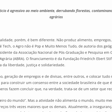
io é agressivo ao meio ambiente, derrubando florestas, contaminando 
agrários
ealidade, porém, é bem diferente. Não produz alimento, empregos
é Tech, o Agro não é Pop e Muito Menos Tudo, de autoria dos geógr
esidente da Associação Nacional de Pós-Graduação e Pesquisa em Ge
Agrária (ABRA). O financiamento é da Fundação Friedrich Ebert Sti
 da liberdade, justiça e solidariedade.
ão, geração de empregos e de divisas, entre outros, e colocar tudo
s para construir um consenso entre a sociedade brasileira de que 
eros fazem concluir que, na verdade, trata-se de um setor que rec
eleiro do mundo”. Mas a atividade não alimenta o mundo, muito meno
reços três vezes maiores que os demais. Atualmente, a inseguranç