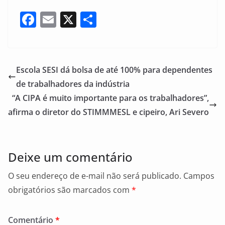
F
E
X
S
a
m
h
c
ai
ar
e
l
e
Escola SESI dá bolsa de até 100% para dependentes
b
de trabalhadores da indústria
o
“A CIPA é muito importante para os trabalhadores”,
o
afirma o diretor do STIMMMESL e cipeiro, Ari Severo
k
Deixe um comentário
O seu endereço de e-mail não será publicado.
Campos
obrigatórios são marcados com
*
Comentário
*