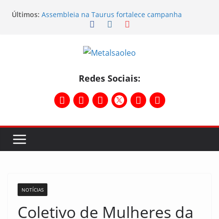
Últimos:
Assembleia na Taurus fortalece campanha
salarial e mostra a força da categoria que exige
reajuste
Nota de repúdio
Conselho Diretivo da CNM/CUT debate indústria e
mobilização dos metalúrgicos
Temporal destelha Ginásio Bigornão
Redes Sociais:
Assembleia na Taurus – Campanha salarial
2026/2027
NOTÍCIAS
Coletivo de Mulheres da