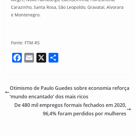
Carazinho, Santa Rosa, São Leopoldo, Gravataí, Alvorara
e Montenegro.
Fonte: FTM-RS
F
E
X
S
a
m
h
c
ai
ar
e
l
e
Otimismo de Paulo Guedes sobre economia reforça
b
‘mundo encantado’ dos mais ricos
o
De 480 mil empregos formais fechados em 2020,
o
96,4% foram perdidos por mulheres
k