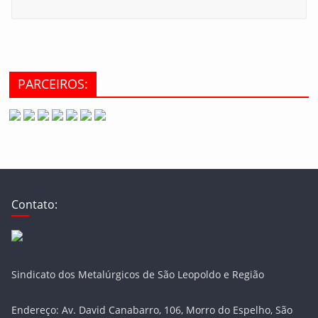
PARCEIROS:
Contato:
Sindicato dos Metalúrgicos de São Leopoldo e Região
Endereço: Av. David Canabarro, 106, Morro do Espelho, São