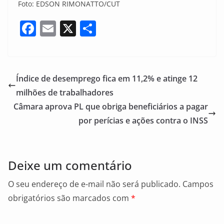
Foto: EDSON RIMONATTO/CUT
F
E
X
S
a
m
h
c
ai
ar
e
l
e
Índice de desemprego fica em 11,2% e atinge 12
b
milhões de trabalhadores
o
Câmara aprova PL que obriga beneficiários a pagar
o
por perícias e ações contra o INSS
k
Deixe um comentário
O seu endereço de e-mail não será publicado.
Campos
obrigatórios são marcados com
*