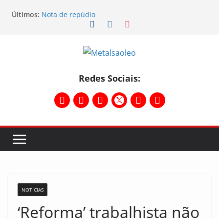
Últimos:
Nota de repúdio
Conselho Diretivo da CNM/CUT debate indústria e
mobilização dos metalúrgicos
Physioclinic: parceira do Sindicato
Assembleia na Taurus – Campanha salarial
2026/2027
Assembleia na Taurus fortalece campanha
Redes Sociais:
salarial e mostra a força da categoria que exige
reajuste
NOTÍCIAS
‘Reforma’ trabalhista não