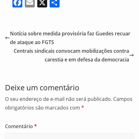
F
E
X
S
a
m
h
c
ai
ar
e
l
e
Notícia sobre medida provisória faz Guedes recuar
b
de ataque ao FGTS
o
Centrais sindicais convocam mobilizações contra
o
carestia e em defesa da democracia
k
Deixe um comentário
O seu endereço de e-mail não será publicado.
Campos
obrigatórios são marcados com
*
Comentário
*