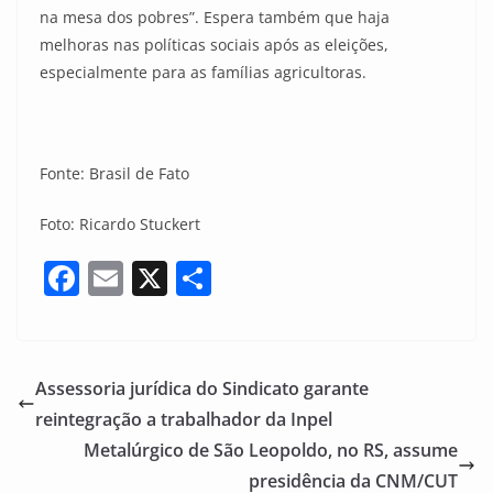
na mesa dos pobres”. Espera também que haja
melhoras nas políticas sociais após as eleições,
especialmente para as famílias agricultoras.
Fonte: Brasil de Fato
Foto: Ricardo Stuckert
F
E
X
S
a
m
h
c
ai
ar
e
l
e
Assessoria jurídica do Sindicato garante
b
reintegração a trabalhador da Inpel
o
Metalúrgico de São Leopoldo, no RS, assume
o
presidência da CNM/CUT