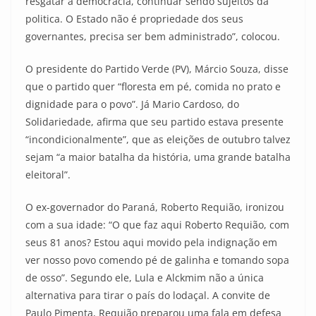
resgatar a democracia, continuar sendo sujeitos da
politica. O Estado não é propriedade dos seus
governantes, precisa ser bem administrado”, colocou.
O presidente do Partido Verde (PV), Márcio Souza, disse
que o partido quer “floresta em pé, comida no prato e
dignidade para o povo”. Já Mario Cardoso, do
Solidariedade, afirma que seu partido estava presente
“incondicionalmente”, que as eleições de outubro talvez
sejam “a maior batalha da história, uma grande batalha
eleitoral”.
O ex-governador do Paraná, Roberto Requião, ironizou
com a sua idade: “O que faz aqui Roberto Requião, com
seus 81 anos? Estou aqui movido pela indignação em
ver nosso povo comendo pé de galinha e tomando sopa
de osso”. Segundo ele, Lula e Alckmim não a única
alternativa para tirar o país do lodaçal. A convite de
Paulo Pimenta, Requião preparou uma fala em defesa