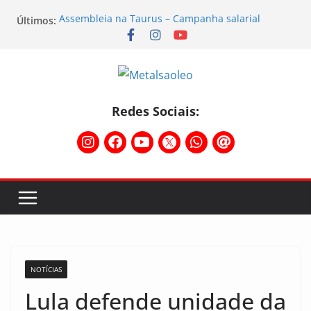
Últimos:
Assembleia na Taurus – Campanha salarial
2026/2027
Assembleia na Taurus fortalece campanha
salarial e mostra a força da categoria que exige
reajuste
Nota de repúdio
Conselho Diretivo da CNM/CUT debate indústria e
Redes Sociais:
mobilização dos metalúrgicos
Temporal destelha Ginásio Bigornão
NOTÍCIAS
Lula defende unidade da