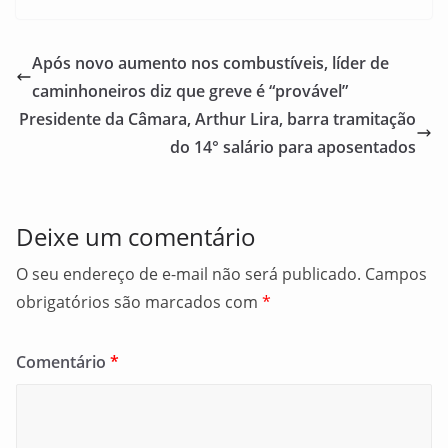
c
ai
ar
e
l
e
Após novo aumento nos combustíveis, líder de
b
caminhoneiros diz que greve é “provável”
o
Presidente da Câmara, Arthur Lira, barra tramitação
o
do 14° salário para aposentados
k
Deixe um comentário
O seu endereço de e-mail não será publicado.
Campos
obrigatórios são marcados com
*
Comentário
*