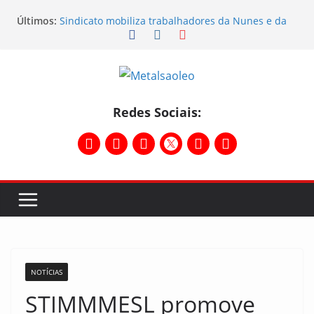
Últimos:
Sindicato mobiliza trabalhadores da Nunes e da
Sebras
Sindicato participa do Workshop Vocações e
planeja o futuro da região
Semana do STIMMMESL foi marcada por fortes
mobilizações
Conselho Diretivo da CNM/CUT debate indústria e
Redes Sociais:
mobilização dos metalúrgicos
Physioclinic: parceira do Sindicato
NOTÍCIAS
STIMMMESL promove