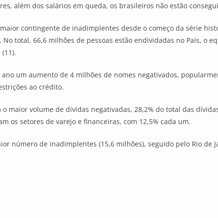
res, além dos salários em queda, os brasileiros não estão consegu
o maior contingente de inadimplentes desde o começo da série hist
 No total, 66,6 milhões de pessoas estão endividadas no País, o e
(11).
um ano um aumento de 4 milhões de nomes negativados, popularm
strições ao crédito.
 o maior volume de dívidas negativadas, 28,2% do total das dívid
cam os setores de varejo e financeiras, com 12,5% cada um.
or número de inadimplentes (15,6 milhões), seguido pelo Rio de Jan