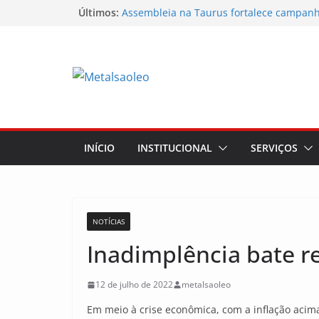
Pular
Últimos:
Assembleia na Taurus fortalece campanha
mostra a força da categoria que exige re
para
Nota de repúdio
o
Conselho Diretivo da CNM/CUT debate in
conteúdo
mobilização dos metalúrgicos
Temporal destelha Ginásio Bigornão
Assembleia na Taurus – Campanha salari
INÍCIO
INSTITUCIONAL
SERVIÇOS
NOTÍCIAS
Inadimplência bate re
12 de julho de 2022
metalsaoleo
Em meio à crise econômica, com a inflação acima