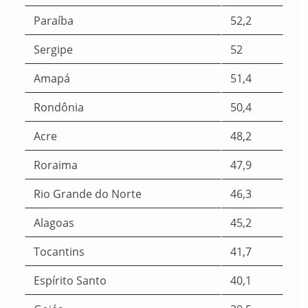
Paraíba
52,2
Sergipe
52
Amapá
51,4
Rondônia
50,4
Acre
48,2
Roraima
47,9
Rio Grande do Norte
46,3
Alagoas
45,2
Tocantins
41,7
Espírito Santo
40,1