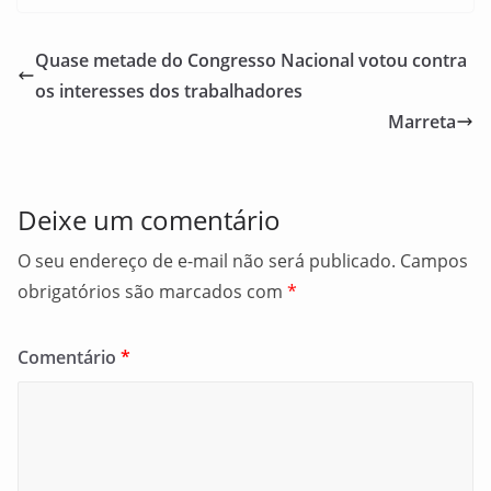
c
ai
ar
e
l
e
Quase metade do Congresso Nacional votou contra
b
os interesses dos trabalhadores
o
Marreta
o
k
Deixe um comentário
O seu endereço de e-mail não será publicado.
Campos
obrigatórios são marcados com
*
Comentário
*