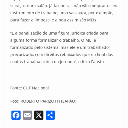
serviços num salão. Já faxineiras não vão comprar o seu
instrumento de trabalho, uma vassoura, por exemplo,
para fazer a limpeza, e ainda assim são MEIs.
“É a banalização de uma figura jurídica criada para
alguma forma formalizar o trabalho. O MEI é
formalizado pelo sistema, mas ele é um trabalhador
precarizado, com direitos rebaixados que no final das
contas trabalha acima da jornada”, critica Fausto.
Fonte: CUT Nacional
Foto: ROBERTO PARIZOTTI (SAPÃO)
F
E
X
S
a
m
h