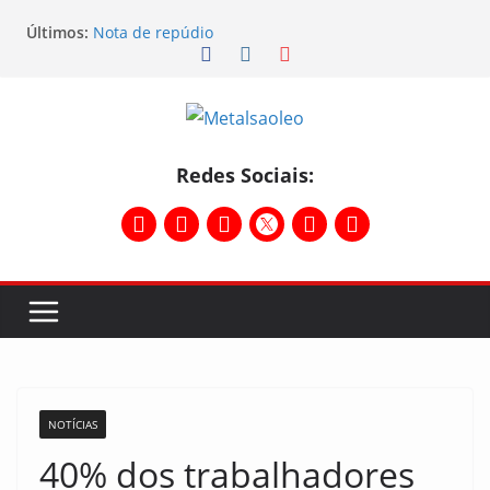
Últimos:
Nota de repúdio
Conselho Diretivo da CNM/CUT debate indústria e
mobilização dos metalúrgicos
Physioclinic: parceira do Sindicato
Assembleia na Taurus – Campanha salarial
2026/2027
Assembleia na Taurus fortalece campanha
Redes Sociais:
salarial e mostra a força da categoria que exige
reajuste
NOTÍCIAS
40% dos trabalhadores