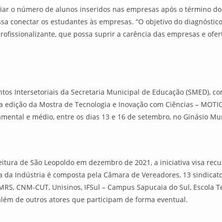
liar o número de alunos inseridos nas empresas após o término d
ssa conectar os estudantes às empresas. “O objetivo do diagnóstic
rofissionalizante, que possa suprir a carência das empresas e ofe
ntos Intersetoriais da Secretaria Municipal de Educação (SMED), c
a edição da Mostra de Tecnologia e Inovação com Ciências – MOTI
amental e médio, entre os dias 13 e 16 de setembro, no Ginásio Mu
eitura de São Leopoldo em dezembro de 2021, a iniciativa visa recup
a da Indústria é composta pela Câmara de Vereadores, 13 sindicat
MRS, CNM-CUT, Unisinos, IFSul – Campus Sapucaia do Sul, Escola T
além de outros atores que participam de forma eventual.