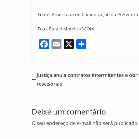
Fonte: Assessoria de Comunicação da Prefeitura
Foto: Rafael Moreira/SCOM
F
E
X
S
a
m
h
c
ai
ar
e
l
e
Justiça anula contratos intermitentes e ob
b
rescisórias
o
o
Deixe um comentário
k
O seu endereço de e-mail não será publicado.