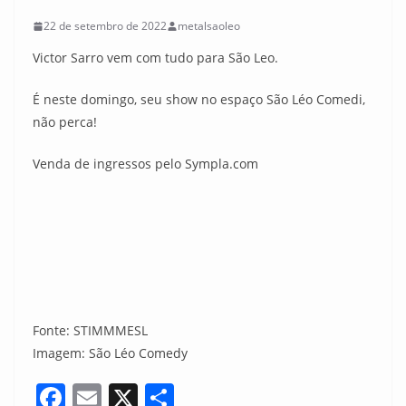
22 de setembro de 2022
metalsaoleo
Victor Sarro vem com tudo para São Leo.
É neste domingo, seu show no espaço São Léo Comedi,
não perca!
Venda de ingressos pelo Sympla.com
Fonte: STIMMMESL
Imagem: São Léo Comedy
F
E
X
S