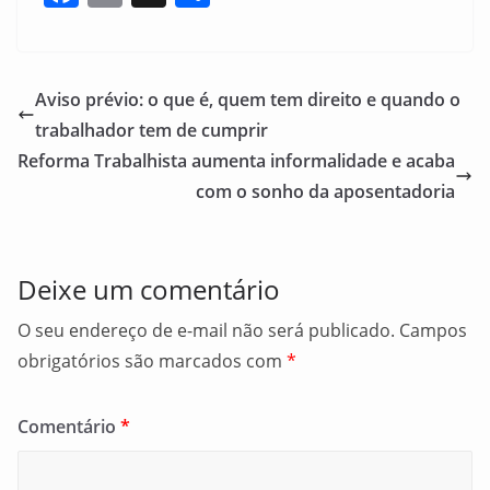
a
m
h
c
ai
ar
e
l
e
Aviso prévio: o que é, quem tem direito e quando o
b
trabalhador tem de cumprir
o
Reforma Trabalhista aumenta informalidade e acaba
o
com o sonho da aposentadoria
k
Deixe um comentário
O seu endereço de e-mail não será publicado.
Campos
obrigatórios são marcados com
*
Comentário
*