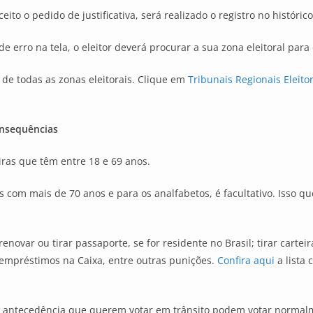
ito o pedido de justificativa, será realizado o registro no histórico 
erro na tela, o eleitor deverá procurar a sua zona eleitoral para 
 de todas as zonas eleitorais. Clique em
Tribunais Regionais Eleito
onsequências
eiras que têm entre 18 e 69 anos.
s com mais de 70 anos e para os analfabetos, é facultativo. Isso 
novar ou tirar passaporte, se for residente no Brasil; tirar carteir
r empréstimos na Caixa, entre outras punições.
Confira aqui
a lista
com antecedência que querem votar em trânsito podem votar normal