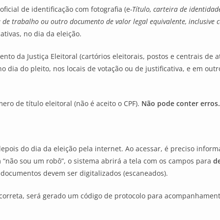
icial de identificação com fotografia (e
-Título, carteira de identidad
ra de trabalho ou outro documento de valor legal equivalente, inclusive 
ativas, no dia da eleição.
o da Justiça Eleitoral (cartórios eleitorais, postos e centrais de 
no dia do pleito, nos locais de votação ou de justificativa, e em out
o de título eleitoral (não é aceito o CPF).
Não pode conter erros.
depois do dia da eleição pela internet. Ao acessar, é preciso info
em “não sou um robô”, o sistema abrirá a tela com os campos para
d
documentos devem ser digitalizados (escaneados).
correta, será gerado um código de protocolo para acompanhamento.