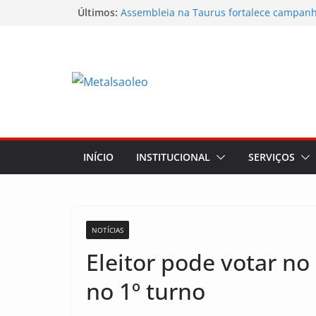
Assembleia na Taurus – Campanha salari
Últimos:
Assembleia na Taurus fortalece campanha
mostra a força da categoria que exige re
Nota de repúdio
Conselho Diretivo da CNM/CUT debate in
mobilização dos metalúrgicos
Temporal destelha Ginásio Bigornão
INÍCIO
INSTITUCIONAL
SERVIÇOS
NOTÍCIAS
Eleitor pode votar n
no 1º turno