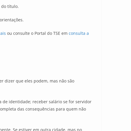
do título.
orientações.
rais
ou consulte o Portal do TSE em
consulta a
quer dizer que eles podem, mas não são
a de identidade; receber salário se for servidor
 completa das consequências para quem não
mente. Se estiver em outra cidade, mas no