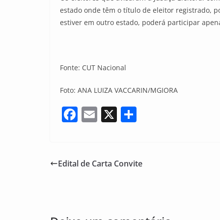
estado onde têm o título de eleitor registrado,
estiver em outro estado, poderá participar apen
Fonte: CUT Nacional
Foto: ANA LUIZA VACCARIN/MGIORA
F
E
X
S
a
m
h
c
ai
ar
e
l
e
Edital de Carta Convite
b
o
o