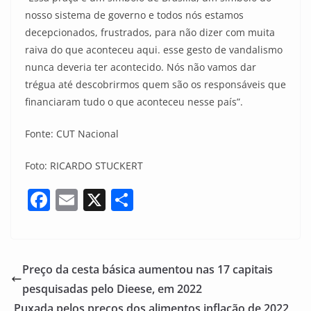
nosso sistema de governo e todos nós estamos
decepcionados, frustrados, para não dizer com muita
raiva do que aconteceu aqui. esse gesto de vandalismo
nunca deveria ter acontecido. Nós não vamos dar
trégua até descobrirmos quem são os responsáveis que
financiaram tudo o que aconteceu nesse país”.
Fonte: CUT Nacional
Foto: RICARDO STUCKERT
F
E
X
S
a
m
h
c
ai
ar
e
l
e
Preço da cesta básica aumentou nas 17 capitais
b
pesquisadas pelo Dieese, em 2022
o
Puxada pelos preços dos alimentos inflação de 2022