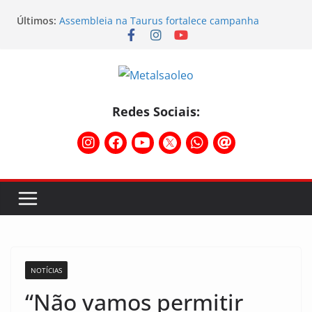
Últimos:
Assembleia na Taurus fortalece campanha
salarial e mostra a força da categoria que exige
reajuste
Nota de repúdio
Conselho Diretivo da CNM/CUT debate indústria e
mobilização dos metalúrgicos
Temporal destelha Ginásio Bigornão
Redes Sociais:
Assembleia na Taurus – Campanha salarial
2026/2027
NOTÍCIAS
“Não vamos permitir