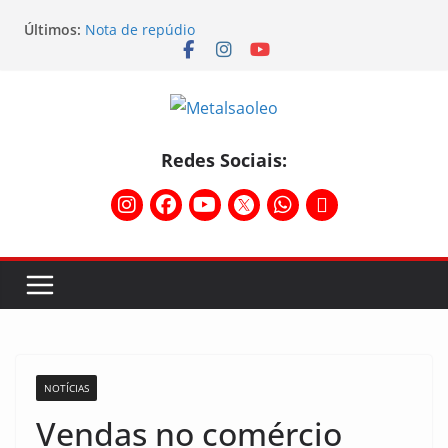
Últimos:
Nota de repúdio
Conselho Diretivo da CNM/CUT debate indústria e
mobilização dos metalúrgicos
Physioclinic: parceira do Sindicato
Assembleia na Taurus – Campanha salarial
2026/2027
Assembleia na Taurus fortalece campanha
Redes Sociais:
salarial e mostra a força da categoria que exige
reajuste
NOTÍCIAS
Vendas no comércio