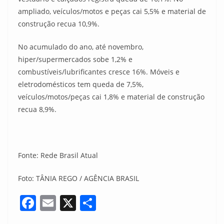
ampliado, veículos/motos e peças cai 5,5% e material de
construção recua 10,9%.
No acumulado do ano, até novembro,
hiper/supermercados sobe 1,2% e
combustíveis/lubrificantes cresce 16%. Móveis e
eletrodomésticos tem queda de 7,5%,
veículos/motos/peças cai 1,8% e material de construção
recua 8,9%.
Fonte: Rede Brasil Atual
Foto: TÂNIA REGO / AGÊNCIA BRASIL
F
E
X
S
a
m
h