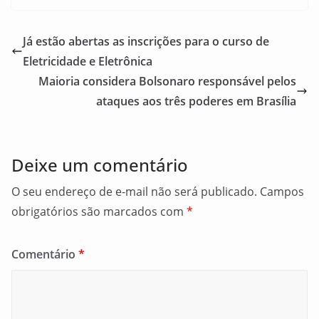
c
ai
ar
e
l
e
Já estão abertas as inscrições para o curso de
b
Eletricidade e Eletrônica
o
Maioria considera Bolsonaro responsável pelos
o
ataques aos três poderes em Brasília
k
Deixe um comentário
O seu endereço de e-mail não será publicado.
Campos
obrigatórios são marcados com
*
Comentário
*