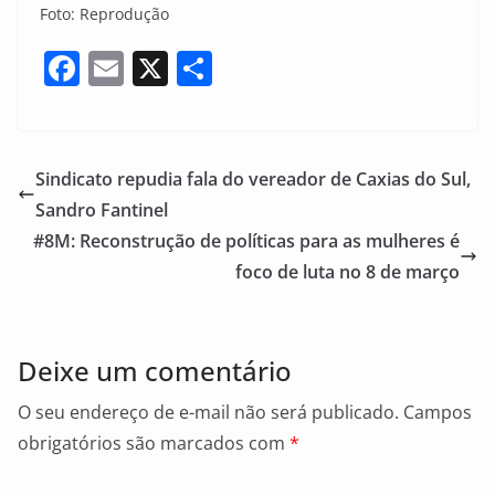
Foto: Reprodução
F
E
X
S
a
m
h
c
ai
ar
e
l
e
Sindicato repudia fala do vereador de Caxias do Sul,
b
Sandro Fantinel
o
#8M: Reconstrução de políticas para as mulheres é
o
foco de luta no 8 de março
k
Deixe um comentário
O seu endereço de e-mail não será publicado.
Campos
obrigatórios são marcados com
*