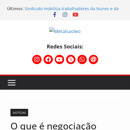
Últimos:
Sindicato mobiliza trabalhadores da Nunes e da
Sebras
Sindicato participa do Workshop Vocações e
planeja o futuro da região
Semana do STIMMMESL foi marcada por fortes
mobilizações
Conselho Diretivo da CNM/CUT debate indústria e
Redes Sociais:
mobilização dos metalúrgicos
Physioclinic: parceira do Sindicato
NOTÍCIAS
O que é negociação