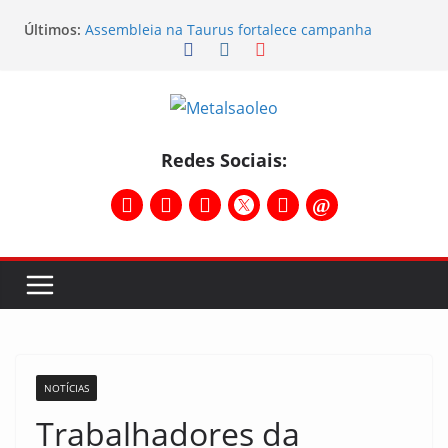
Últimos:
Assembleia na Taurus fortalece campanha
salarial e mostra a força da categoria que exige
reajuste
Nota de repúdio
Conselho Diretivo da CNM/CUT debate indústria e
mobilização dos metalúrgicos
Temporal destelha Ginásio Bigornão
Redes Sociais:
Assembleia na Taurus – Campanha salarial
2026/2027
NOTÍCIAS
Trabalhadores da