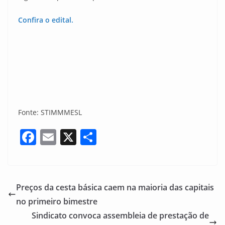
Confira o edital.
Fonte: STIMMMESL
F
E
X
S
a
m
h
c
ai
ar
e
l
e
Preços da cesta básica caem na maioria das capitais
b
no primeiro bimestre
o
Sindicato convoca assembleia de prestação de