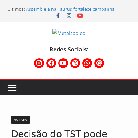
Últimos:
Assembleia na Taurus fortalece campanha
salarial e mostra a força da categoria que exige
reajuste
Nota de repúdio
Conselho Diretivo da CNM/CUT debate indústria e
mobilização dos metalúrgicos
Temporal destelha Ginásio Bigornão
Redes Sociais:
Assembleia na Taurus – Campanha salarial
2026/2027
NOTÍCIAS
Decisão do TST pode