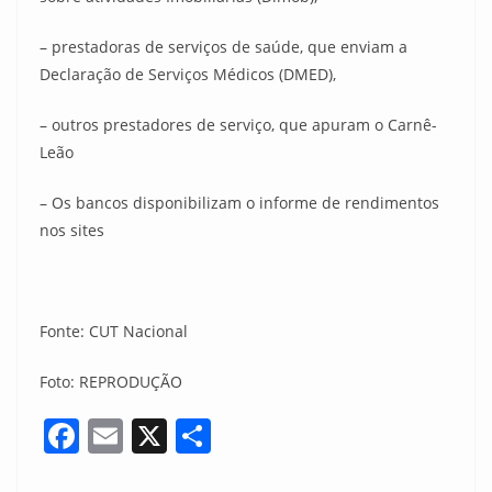
– prestadoras de serviços de saúde, que enviam a
Declaração de Serviços Médicos (DMED),
– outros prestadores de serviço, que apuram o Carnê-
Leão
– Os bancos disponibilizam o informe de rendimentos
nos sites
Fonte: CUT Nacional
Foto: REPRODUÇÃO
F
E
X
S
a
m
h