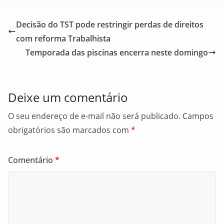
c
ai
ar
e
l
e
Decisão do TST pode restringir perdas de direitos
b
com reforma Trabalhista
o
Temporada das piscinas encerra neste domingo
o
k
Deixe um comentário
O seu endereço de e-mail não será publicado.
Campos
obrigatórios são marcados com
*
Comentário
*