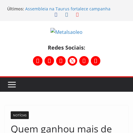
Últimos:
Assembleia na Taurus fortalece campanha
salarial e mostra a força da categoria que exige
reajuste
Nota de repúdio
Conselho Diretivo da CNM/CUT debate indústria e
mobilização dos metalúrgicos
Temporal destelha Ginásio Bigornão
Redes Sociais:
Assembleia na Taurus – Campanha salarial
2026/2027
NOTÍCIAS
Quem ganhou mais de