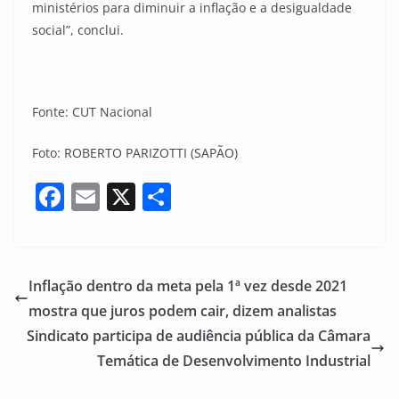
ministérios para diminuir a inflação e a desigualdade
social”, conclui.
Fonte: CUT Nacional
Foto: ROBERTO PARIZOTTI (SAPÃO)
F
E
X
S
a
m
h
c
ai
ar
e
l
e
Inflação dentro da meta pela 1ª vez desde 2021
b
mostra que juros podem cair, dizem analistas
o
Sindicato participa de audiência pública da Câmara
o
Temática de Desenvolvimento Industrial
k