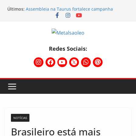
Últimos:
Assembleia na Taurus fortalece campanha
salarial e mostra a força da categoria que exige
reajuste
Nota de repúdio
Conselho Diretivo da CNM/CUT debate indústria e
mobilização dos metalúrgicos
Temporal destelha Ginásio Bigornão
Redes Sociais:
Assembleia na Taurus – Campanha salarial
2026/2027
NOTÍCIAS
Brasileiro está mais