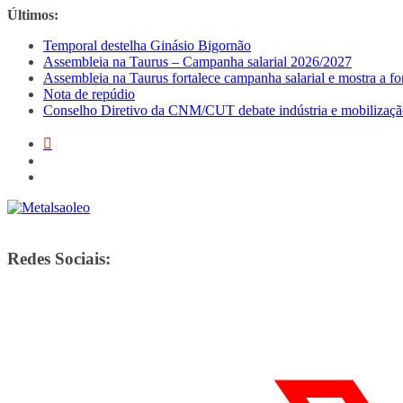
Pular
Últimos:
para
Temporal destelha Ginásio Bigornão
o
Assembleia na Taurus – Campanha salarial 2026/2027
conteúdo
Assembleia na Taurus fortalece campanha salarial e mostra a for
Nota de repúdio
Conselho Diretivo da CNM/CUT debate indústria e mobilizaçã
Redes Sociais: