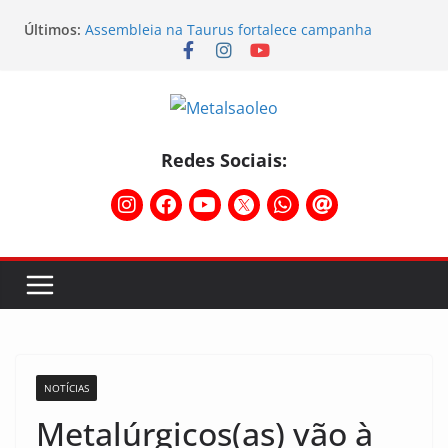
Últimos:
Assembleia na Taurus fortalece campanha
salarial e mostra a força da categoria que exige
reajuste
Nota de repúdio
Conselho Diretivo da CNM/CUT debate indústria e
mobilização dos metalúrgicos
Temporal destelha Ginásio Bigornão
Redes Sociais:
Assembleia na Taurus – Campanha salarial
2026/2027
NOTÍCIAS
Metalúrgicos(as) vão à