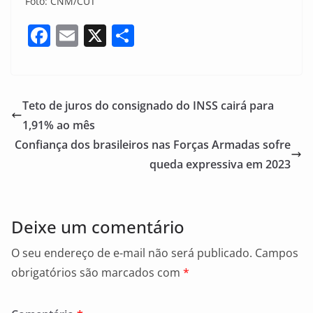
Foto: CNM/CUT
F
E
X
S
a
m
h
c
ai
ar
e
l
e
Teto de juros do consignado do INSS cairá para
b
1,91% ao mês
o
Confiança dos brasileiros nas Forças Armadas sofre
o
queda expressiva em 2023
k
Deixe um comentário
O seu endereço de e-mail não será publicado.
Campos
obrigatórios são marcados com
*