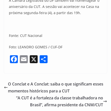
A Câmara Legislativa do DF também vai homenagear o
aniversário da CUT. A sessão vai acontecer na Casa na
próxima segunda-feira (4), a partir das 19h.
Fonte: CUT Nacional
Foto: LEANDRO GOMES / CUF-DF
F
E
X
S
a
m
h
c
ai
ar
e
l
e
O Conclat e A Conclat: saiba o que significam esses
b
momentos históricos para a CUT
o
“A CUT é a fortaleza da classe trabalhadora no
o
Brasil”, afirma presidente da CNM/CUT