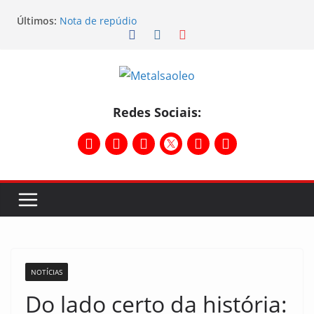
Últimos:
Nota de repúdio
Conselho Diretivo da CNM/CUT debate indústria e
mobilização dos metalúrgicos
Physioclinic: parceira do Sindicato
Assembleia na Taurus – Campanha salarial
2026/2027
Assembleia na Taurus fortalece campanha
Redes Sociais:
salarial e mostra a força da categoria que exige
reajuste
NOTÍCIAS
Do lado certo da história: