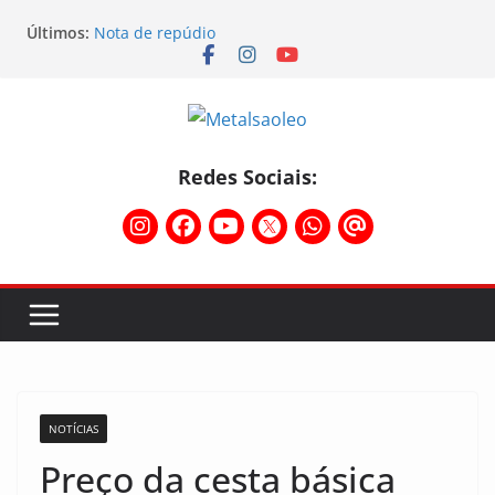
Últimos:
Nota de repúdio
Conselho Diretivo da CNM/CUT debate indústria e
mobilização dos metalúrgicos
Physioclinic: parceira do Sindicato
Assembleia na Taurus – Campanha salarial
2026/2027
Assembleia na Taurus fortalece campanha
Redes Sociais:
salarial e mostra a força da categoria que exige
reajuste
NOTÍCIAS
Preço da cesta básica