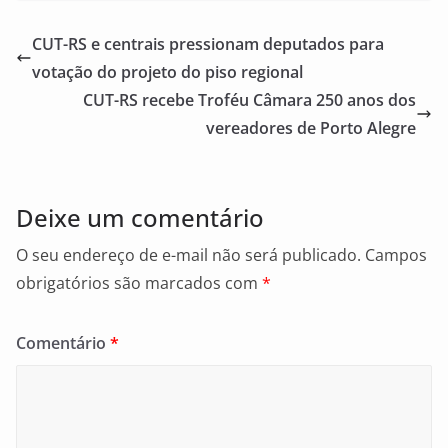
c
ai
ar
e
l
e
CUT-RS e centrais pressionam deputados para
b
votação do projeto do piso regional
o
CUT-RS recebe Troféu Câmara 250 anos dos
o
vereadores de Porto Alegre
k
Deixe um comentário
O seu endereço de e-mail não será publicado.
Campos
obrigatórios são marcados com
*
Comentário
*