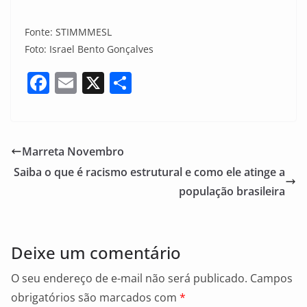
Fonte: STIMMMESL
Foto: Israel Bento Gonçalves
F
E
X
S
a
m
h
c
ai
ar
e
l
e
Marreta Novembro
b
Saiba o que é racismo estrutural e como ele atinge a
o
população brasileira
o
k
Deixe um comentário
O seu endereço de e-mail não será publicado.
Campos
obrigatórios são marcados com
*