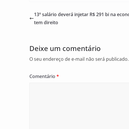
c
ai
ar
e
l
e
13º salário deverá injetar R$ 291 bi na eco
b
tem direito
o
o
Deixe um comentário
k
O seu endereço de e-mail não será publicado.
Comentário
*