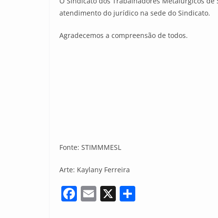
O Sindicato dos Trabalhadores Metalúrgicos de 
atendimento do jurídico na sede do Sindicato.
Agradecemos a compreensão de todos.
Fonte: STIMMMESL
Arte: Kaylany Ferreira
F
E
X
S
a
m
h