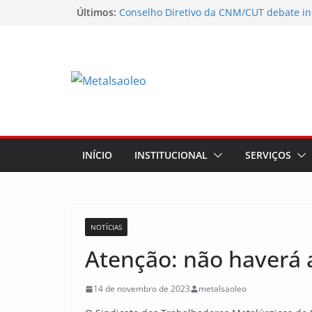
Últimos:
Conselho Diretivo da CNM/CUT debate in
mobilização dos metalúrgicos
Physioclinic: parceira do Sindicato
Sindicato mobiliza trabalhadores da Nun
Assembleia na Taurus fortalece campanha
mostra a força da categoria que exige re
Nota de repúdio
INÍCIO
INSTITUCIONAL
SERVIÇOS
NOTÍCIAS
Atenção: não haverá a
14 de novembro de 2023
metalsaoleo