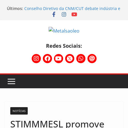
Últimos:
Conselho Diretivo da CNM/CUT debate indústria e
mobilização dos metalúrgicos
Temporal destelha Ginásio Bigornão
Assembleia na Taurus – Campanha salarial
2026/2027
Assembleia na Taurus fortalece campanha
salarial e mostra a força da categoria que exige
Redes Sociais:
reajuste
Nota de repúdio
NOTÍCIAS
STIMMMESL promove