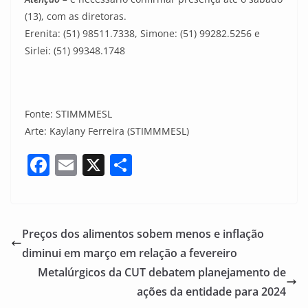
(13), com as diretoras.
Erenita: (51) 98511.7338, Simone: (51) 99282.5256 e
Sirlei: (51) 99348.1748
Fonte: STIMMMESL
Arte: Kaylany Ferreira (STIMMMESL)
F
E
X
S
a
m
h
c
ai
ar
e
l
e
Preços dos alimentos sobem menos e inflação
b
diminui em março em relação a fevereiro
o
Metalúrgicos da CUT debatem planejamento de
o
ações da entidade para 2024