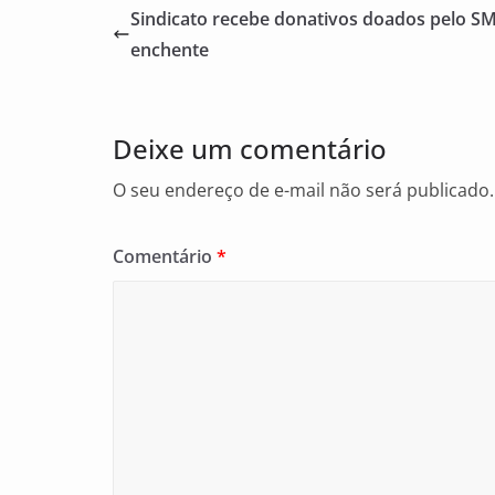
e
l
e
Sindicato recebe donativos doados pelo SM
b
enchente
o
o
Deixe um comentário
k
O seu endereço de e-mail não será publicado.
Comentário
*