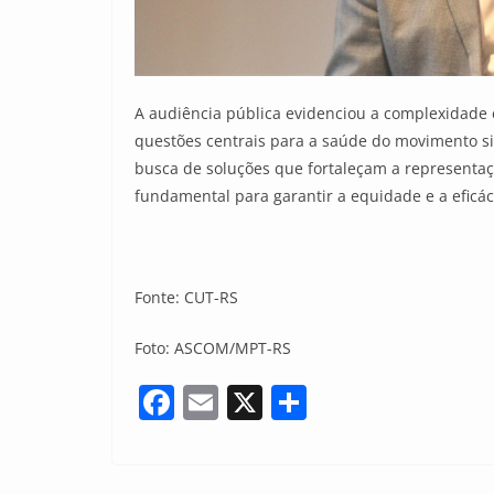
A audiência pública evidenciou a complexidade e 
questões centrais para a saúde do movimento s
busca de soluções que fortaleçam a representaç
fundamental para garantir a equidade e a eficác
Fonte: CUT-RS
Foto: ASCOM/MPT-RS
F
E
X
S
a
m
h
c
ai
ar