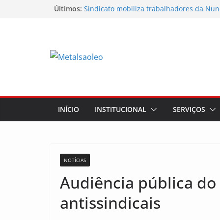
Últimos:
Sindicato mobiliza trabalhadores da Nun
Sindicato participa do Workshop Vocaçõe
futuro da região
Semana do STIMMMESL foi marcada por 
mobilizações
Conselho Diretivo da CNM/CUT debate in
mobilização dos metalúrgicos
Physioclinic: parceira do Sindicato
INÍCIO
INSTITUCIONAL
SERVIÇOS
NOTÍCIAS
Audiência pública do 
antissindicais