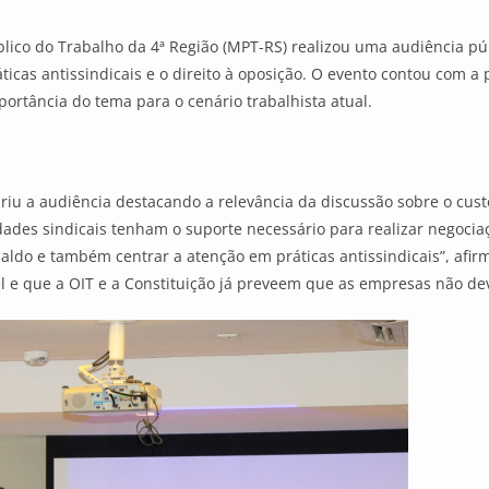
blico do Trabalho da 4ª Região (MPT-RS) realizou uma audiência púb
ráticas antissindicais e o direito à oposição. O evento contou com 
mportância do tema para o cenário trabalhista atual.
iu a audiência destacando a relevância da discussão sobre o cust
dades sindicais tenham o suporte necessário para realizar negociaçõ
ldo e também centrar a atenção em práticas antissindicais”, afirm
l e que a OIT e a Constituição já preveem que as empresas não de