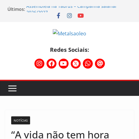
Últimos:
Assembleia na Taurus – Campanha salarial
2026/2027
Assembleia na Taurus fortalece campanha
salarial e mostra a força da categoria que exige
reajuste
Nota de repúdio
Conselho Diretivo da CNM/CUT debate indústria e
Redes Sociais:
mobilização dos metalúrgicos
Temporal destelha Ginásio Bigornão
NOTÍCIAS
“A vida não tem hora