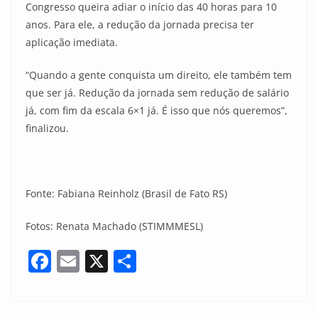
Congresso queira adiar o início das 40 horas para 10
anos. Para ele, a redução da jornada precisa ter
aplicação imediata.
“Quando a gente conquista um direito, ele também tem
que ser já. Redução da jornada sem redução de salário
já, com fim da escala 6×1 já. É isso que nós queremos”,
finalizou.
Fonte: Fabiana Reinholz (Brasil de Fato RS)
Fotos: Renata Machado (STIMMMESL)
F
E
X
S
a
m
h
c
ai
ar