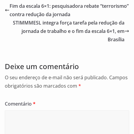
e
l
e
Fim da escala 6×1: pesquisadora rebate “terrorismo”
b
contra redução da jornada
o
STIMMMESL integra força tarefa pela redução da
o
jornada de trabalho e o fim da escala 6×1, em
Brasília
k
Deixe um comentário
O seu endereço de e-mail não será publicado.
Campos
obrigatórios são marcados com
*
Comentário
*