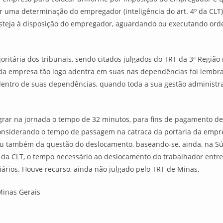
r uma determinação do empregador (inteligência do art. 4º da CLT)
steja à disposição do empregador, aguardando ou executando orde
oritária dos tribunais, sendo citados julgados do TRT da 3ª Regi
da empresa tão logo adentra em suas nas dependências foi lembra
entro de suas dependências, quando toda a sua gestão administra
grar na jornada o tempo de 32 minutos, para fins de pagamento de 
considerando o tempo de passagem na catraca da portaria da empr
atou também da questão do deslocamento, baseando-se, ainda, na S
 da CLT, o tempo necessário ao deslocamento do trabalhador entre 
iários. Houve recurso, ainda não julgado pelo TRT de Minas.
Minas Gerais