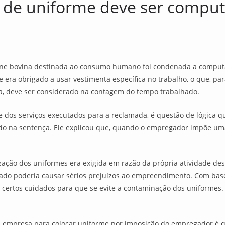
 de uniforme deve ser comput
rne bovina destinada ao consumo humano foi condenada a computa
era obrigado a usar vestimenta específica no trabalho, o que, para 
aba, deve ser considerado na contagem do tempo trabalhado.
e dos serviços executados para a reclamada, é questão de lógica 
do na sentença. Ele explicou que, quando o empregador impõe um
ização dos uniformes era exigida em razão da própria atividade d
gado poderia causar sérios prejuízos ao empreendimento. Com ba
 certos cuidados para que se evite a contaminação dos uniformes.
a empresa para colocar uniforme por imposição do empregador é q