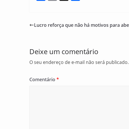
a
m
h
c
ai
ar
e
l
e
Lucro reforça que não há motivos para aber
b
o
o
Deixe um comentário
k
O seu endereço de e-mail não será publicado.
Comentário
*