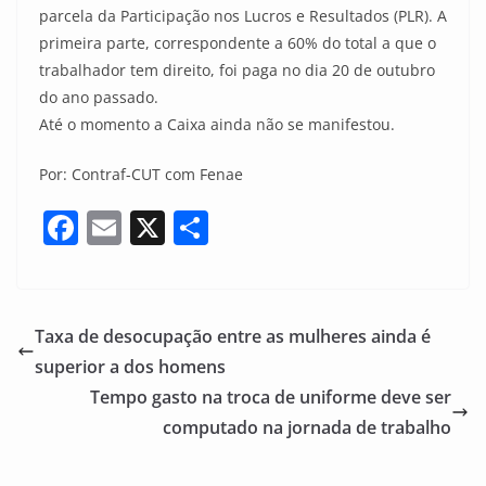
parcela da Participação nos Lucros e Resultados (PLR). A
primeira parte, correspondente a 60% do total a que o
trabalhador tem direito, foi paga no dia 20 de outubro
do ano passado.
Até o momento a Caixa ainda não se manifestou.
Por: Contraf-CUT com Fenae
F
E
X
S
a
m
h
c
ai
ar
e
l
e
Taxa de desocupação entre as mulheres ainda é
b
superior a dos homens
o
Tempo gasto na troca de uniforme deve ser
o
computado na jornada de trabalho
k