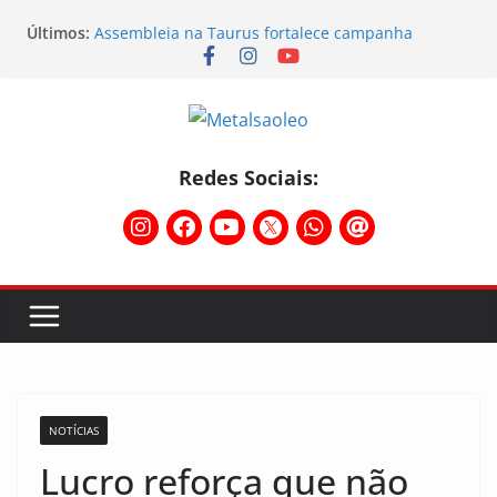
Últimos:
Assembleia na Taurus fortalece campanha
salarial e mostra a força da categoria que exige
reajuste
Nota de repúdio
Conselho Diretivo da CNM/CUT debate indústria e
mobilização dos metalúrgicos
Temporal destelha Ginásio Bigornão
Redes Sociais:
Assembleia na Taurus – Campanha salarial
2026/2027
NOTÍCIAS
Lucro reforça que não