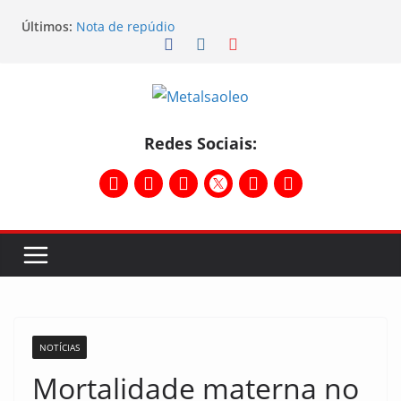
Últimos:
Nota de repúdio
Conselho Diretivo da CNM/CUT debate indústria e
mobilização dos metalúrgicos
Physioclinic: parceira do Sindicato
Assembleia na Taurus – Campanha salarial
2026/2027
Assembleia na Taurus fortalece campanha
Redes Sociais:
salarial e mostra a força da categoria que exige
reajuste
NOTÍCIAS
Mortalidade materna no