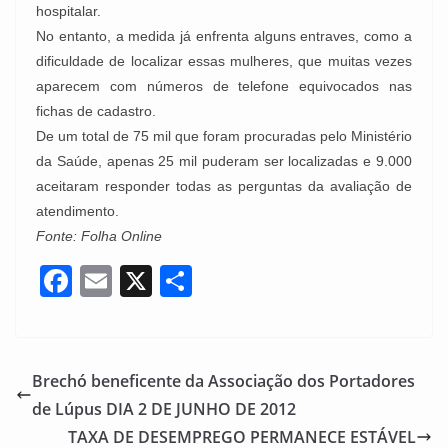
hospitalar.
No entanto, a medida já enfrenta alguns entraves, como a
dificuldade de localizar essas mulheres, que muitas vezes
aparecem com números de telefone equivocados nas
fichas de cadastro.
De um total de 75 mil que foram procuradas pelo Ministério
da Saúde, apenas 25 mil puderam ser localizadas e 9.000
aceitaram responder todas as perguntas da avaliação de
atendimento.
Fonte: Folha Online
F
E
X
S
a
m
h
c
ai
ar
e
l
e
Brechó beneficente da Associação dos Portadores
b
de Lúpus DIA 2 DE JUNHO DE 2012
o
TAXA DE DESEMPREGO PERMANECE ESTÁVEL