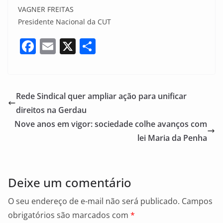
VAGNER FREITAS
Presidente Nacional da CUT
F
E
X
S
a
m
h
c
ai
ar
e
l
e
Rede Sindical quer ampliar ação para unificar
b
direitos na Gerdau
o
Nove anos em vigor: sociedade colhe avanços com
o
lei Maria da Penha
k
Deixe um comentário
O seu endereço de e-mail não será publicado.
Campos
obrigatórios são marcados com
*