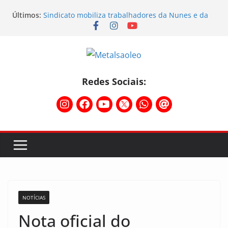
Últimos:
Sindicato mobiliza trabalhadores da Nunes e da
Sebras
Sindicato participa do Workshop Vocações e
planeja o futuro da região
Semana do STIMMMESL foi marcada por fortes
mobilizações
Conselho Diretivo da CNM/CUT debate indústria e
Redes Sociais:
mobilização dos metalúrgicos
Physioclinic: parceira do Sindicato
NOTÍCIAS
Nota oficial do