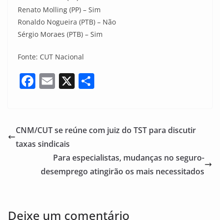
Renato Molling (PP) – Sim
Ronaldo Nogueira (PTB) – Não
Sérgio Moraes (PTB) – Sim
Fonte: CUT Nacional
F
E
X
S
a
m
h
c
ai
ar
e
l
e
CNM/CUT se reúne com juiz do TST para discutir
b
taxas sindicais
o
Para especialistas, mudanças no seguro-
o
desemprego atingirão os mais necessitados
k
Deixe um comentário