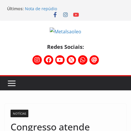
Assembleia na Taurus fortalece campanha
Últimos:
salarial e mostra a força da categoria que exige
reajuste
Nota de repúdio
Conselho Diretivo da CNM/CUT debate indústria e
mobilização dos metalúrgicos
Physioclinic: parceira do Sindicato
Assembleia na Taurus – Campanha salarial
Redes Sociais:
2026/2027
NOTÍCIAS
Congresso atende