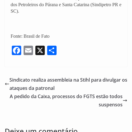
dos Petroleiros do Párana e Santa Catarina (Sindipetro PR e
SC).
Fonte: Brasil de Fato
F
E
X
S
a
m
h
c
ai
ar
e
l
e
Sindicato realiza assembleia na Stihl para divulgar os
b
ataques da patronal
o
A pedido da Caixa, processos do FGTS estão todos
o
suspensos
k
Deixe um comentário