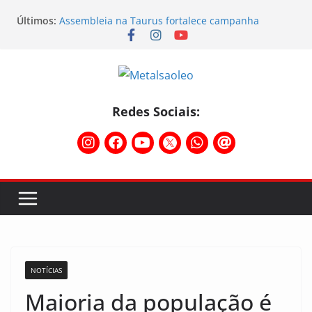
Últimos:
Assembleia na Taurus fortalece campanha
salarial e mostra a força da categoria que exige
reajuste
Nota de repúdio
Conselho Diretivo da CNM/CUT debate indústria e
mobilização dos metalúrgicos
Temporal destelha Ginásio Bigornão
Redes Sociais:
Assembleia na Taurus – Campanha salarial
2026/2027
NOTÍCIAS
Maioria da população é