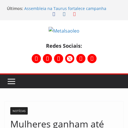
Últimos:
Assembleia na Taurus fortalece campanha
salarial e mostra a força da categoria que exige
reajuste
Nota de repúdio
Conselho Diretivo da CNM/CUT debate indústria e
mobilização dos metalúrgicos
Temporal destelha Ginásio Bigornão
Redes Sociais:
Assembleia na Taurus – Campanha salarial
2026/2027
NOTÍCIAS
Mulheres ganham até