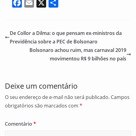
F
E
X
S
a
m
h
c
ai
ar
e
l
e
De Collor a Dilma: o que pensam ex-ministros da
b
Previdência sobre a PEC de Bolsonaro
o
Bolsonaro achou ruim, mas carnaval 2019
o
movimentou R$ 9 bilhões no país
k
Deixe um comentário
O seu endereço de e-mail não será publicado.
Campos
obrigatórios são marcados com
*
Comentário
*