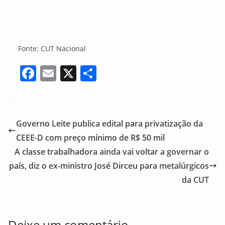
Fonte: CUT Nacional
F
E
X
S
a
m
h
c
ai
ar
e
l
e
Governo Leite publica edital para privatização da
b
CEEE-D com preço mínimo de R$ 50 mil
o
A classe trabalhadora ainda vai voltar a governar o
o
país, diz o ex-ministro José Dirceu para metalúrgicos
da CUT
k
Deixe um comentário