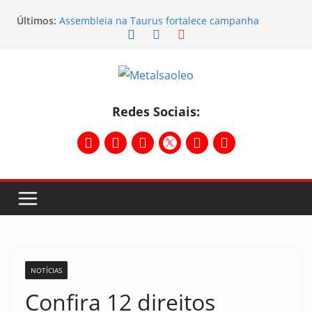
Últimos:
Assembleia na Taurus fortalece campanha
salarial e mostra a força da categoria que exige
reajuste
Nota de repúdio
Conselho Diretivo da CNM/CUT debate indústria e
mobilização dos metalúrgicos
Temporal destelha Ginásio Bigornão
Redes Sociais:
Assembleia na Taurus – Campanha salarial
2026/2027
NOTÍCIAS
Confira 12 direitos