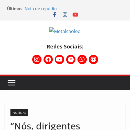
Últimos:
Nota de repúdio
Conselho Diretivo da CNM/CUT debate indústria e
mobilização dos metalúrgicos
Physioclinic: parceira do Sindicato
Assembleia na Taurus – Campanha salarial
2026/2027
Assembleia na Taurus fortalece campanha
Redes Sociais:
salarial e mostra a força da categoria que exige
reajuste
NOTÍCIAS
“Nós, dirigentes