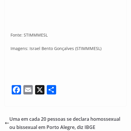
Fonte: STIMMMESL
Imagens: Israel Bento Gonçalves (STIMMMESL)
F
E
X
S
a
m
h
c
ai
ar
e
l
e
Uma em cada 20 pessoas se declara homossexual
b
ou bissexual em Porto Alegre, diz IBGE