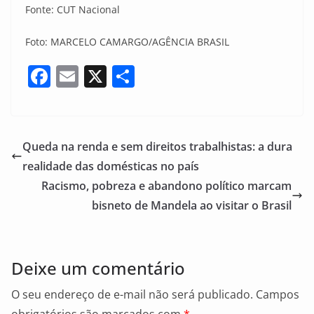
Fonte: CUT Nacional
Foto: MARCELO CAMARGO/AGÊNCIA BRASIL
F
E
X
S
a
m
h
c
ai
ar
e
l
e
Queda na renda e sem direitos trabalhistas: a dura
b
realidade das domésticas no país
o
Racismo, pobreza e abandono político marcam
o
bisneto de Mandela ao visitar o Brasil
k
Deixe um comentário
O seu endereço de e-mail não será publicado.
Campos