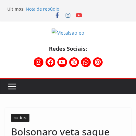
Últimos:
Nota de repúdio
Conselho Diretivo da CNM/CUT debate indústria e
mobilização dos metalúrgicos
Physioclinic: parceira do Sindicato
Assembleia na Taurus – Campanha salarial
2026/2027
Assembleia na Taurus fortalece campanha
Redes Sociais:
salarial e mostra a força da categoria que exige
reajuste
NOTÍCIAS
Bolsonaro veta saque