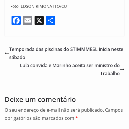
Foto: EDSON RIMONATTO/CUT
F
E
X
S
a
m
h
c
ai
ar
e
l
e
Temporada das piscinas do STIMMMESL inicia neste
b
sábado
o
Lula convida e Marinho aceita ser ministro do
o
Trabalho
k
Deixe um comentário
O seu endereço de e-mail não será publicado.
Campos
obrigatórios são marcados com
*