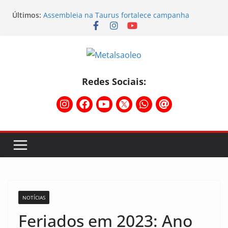
Assembleia na Taurus – Campanha salarial
Últimos:
2026/2027
Assembleia na Taurus fortalece campanha
salarial e mostra a força da categoria que exige
reajuste
Nota de repúdio
Conselho Diretivo da CNM/CUT debate indústria e
mobilização dos metalúrgicos
Redes Sociais:
Temporal destelha Ginásio Bigornão
NOTÍCIAS
Feriados em 2023: Ano