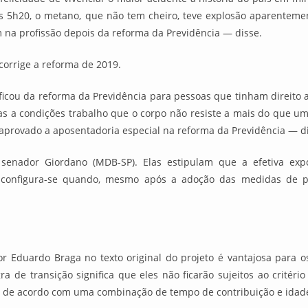
 5h20, o metano, que não tem cheiro, teve explosão aparentem
 na profissão depois da reforma da Previdência — disse.
 corrige a reforma de 2019.
ficou da reforma da Previdência para pessoas que tinham direito
das a condições trabalho que o corpo não resiste a mais do que u
aprovado a aposentadoria especial na reforma da Previdência — di
enador Giordano (MDB-SP). Elas estipulam que a efetiva expo
 configura-se quando, mesmo após a adoção das medidas de prev
or Eduardo Braga no texto original do projeto é vantajosa para o
a de transição significa que eles não ficarão sujeitos ao critér
r de acordo com uma combinação de tempo de contribuição e idad