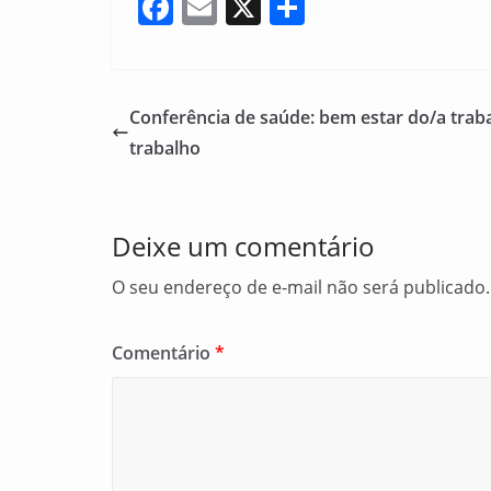
F
E
X
S
a
m
h
c
ai
ar
e
l
e
Conferência de saúde: bem estar do/a traba
b
trabalho
o
o
Deixe um comentário
k
O seu endereço de e-mail não será publicado.
Comentário
*