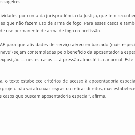
assageiros.
ividades por conta da jurisprudência da Justiça, que tem reconheci
ades que não fazem uso de arma de fogo. Para esses casos e tamb
 de uso permanente de arma de fogo na profissão.
E para que atividades de serviço aéreo embarcado (mais especif
ronave”) sejam contempladas pelo benefício da aposentadoria esp
 exposição — nestes casos — à pressão atmosférica anormal. Es
a, o texto estabelece critérios de acesso à aposentadoria especi
rojeto não vai afrouxar regras ou retirar direitos, mas estabelec
os casos que buscam aposentadoria especial”, afirma.