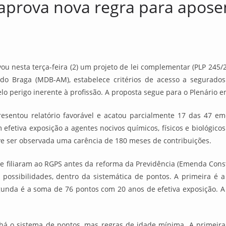
prova nova regra para aposen
u nesta terça-feira (2) um projeto de lei complementar (PLP 245/
rdo Braga (MDB-AM), estabelece critérios de acesso a segurados
elo perigo inerente à profissão. A proposta segue para o Plenário 
presentou relatório favorável e acatou parcialmente 17 das 47 
efetiva exposição a agentes nocivos químicos, físicos e biológicos 
eve ser observada uma carência de 180 meses de contribuições.
 filiaram ao RGPS antes da reforma da Previdência (Emenda Consti
ês possibilidades, dentro da sistemática de pontos. A primeira 
egunda é a soma de 76 pontos com 20 anos de efetiva exposição. A
o há o sistema de pontos, mas regras de idade mínima. A primeira