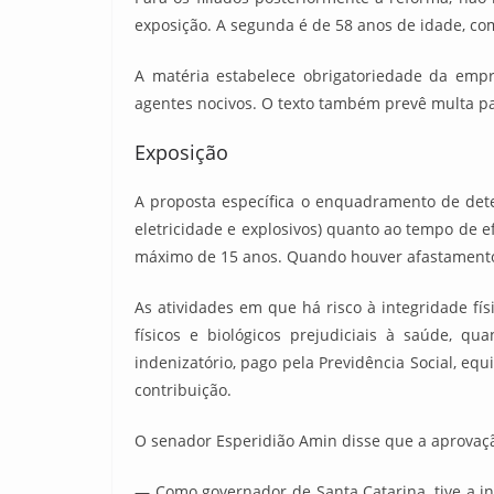
exposição. A segunda é de 58 anos de idade, com
A matéria estabelece obrigatoriedade da emp
agentes nocivos. O texto também prevê multa pa
Exposição
A proposta específica o enquadramento de deter
eletricidade e explosivos) quanto ao tempo de
máximo de 15 anos. Quando houver afastamento
As atividades em que há risco à integridade fí
físicos e biológicos prejudiciais à saúde, q
indenizatório, pago pela Previdência Social, eq
contribuição.
O senador Esperidião Amin disse que a aprovação
— Como governador de Santa Catarina, tive a in