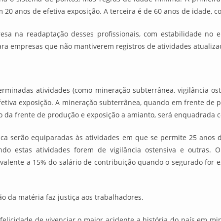
 20 anos de efetiva exposição. A terceira é de 60 anos de idade, c
resa na readaptação desses profissionais, com estabilidade no
ra empresas que não mantiverem registros de atividades atualiza
minadas atividades (como mineração subterrânea, vigilância osten
 efetiva exposição. A mineração subterrânea, quando em frente d
 da frente de produção e exposição a amianto, será enquadrada
sica serão equiparadas às atividades em que se permite 25 anos d
uando estas atividades forem de vigilância ostensiva e outras
uivalente a 15% do salário de contribuição quando o segurado for
 da matéria faz justiça aos trabalhadores.
felicidade de vivenciar o maior acidente a história do país em m