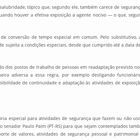
nsalubridade, tópico que, segundo ele, também carece de seguranç
uando houver a efetiva exposição a agente nocivo — o que, segund
 de conversão de tempo especial em comum. Pelo substitutivo,
de sujeita a condições especiais, desde que cumprido até a data 
o dos postos de trabalho de pessoas em readaptação previsto no p
ra adversa a essa regra, por exemplo desligando funcionários
ossibilidade de continuidade e adaptação às atividades de exposi
doria especial para atividades de segurança que fazem ou não 
o senador Paulo Paim (PT-RS) para que sejam contemplados també
orte de valores, atividades de segurança pessoal e patrimonial