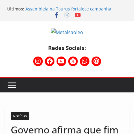
Últimos:
Assembleia na Taurus fortalece campanha
salarial e mostra a força da categoria que exige
reajuste
Nota de repúdio
Conselho Diretivo da CNM/CUT debate indústria e
mobilização dos metalúrgicos
Temporal destelha Ginásio Bigornão
Redes Sociais:
Assembleia na Taurus – Campanha salarial
2026/2027
NOTÍCIAS
Governo afirma que fim