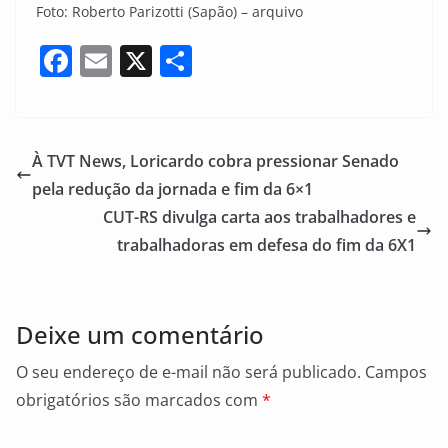
Foto: Roberto Parizotti (Sapão) – arquivo
F
E
X
S
a
m
h
c
ai
ar
e
l
e
À TVT News, Loricardo cobra pressionar Senado
b
pela redução da jornada e fim da 6×1
o
CUT-RS divulga carta aos trabalhadores e
o
trabalhadoras em defesa do fim da 6X1
k
Deixe um comentário
O seu endereço de e-mail não será publicado.
Campos
obrigatórios são marcados com
*